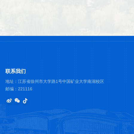
联系我们
地址：江苏省徐州市大学路1号中国矿业大学南湖校区
邮编：221116