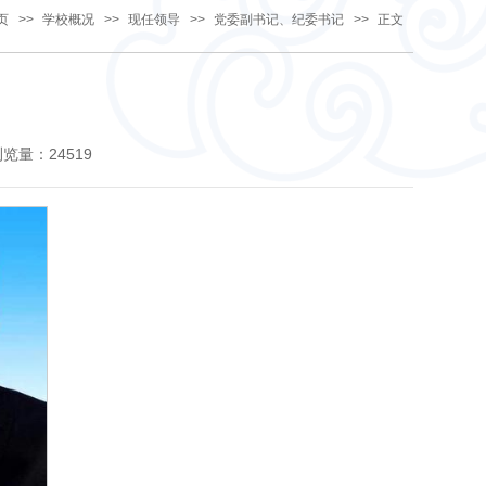
页
>>
学校概况
>>
现任领导
>>
党委副书记、纪委书记
>>
正文
浏览量：
24519