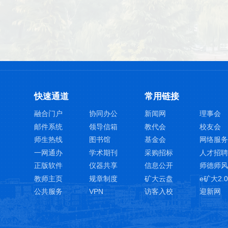
快速通道
常用链接
融合门户
协同办公
新闻网
理事会
邮件系统
领导信箱
教代会
校友会
师生热线
图书馆
基金会
网络服务
一网通办
学术期刊
采购招标
人才招聘
正版软件
仪器共享
信息公开
师德师风
教师主页
规章制度
矿大云盘
e矿大2.0
公共服务
VPN
访客入校
迎新网