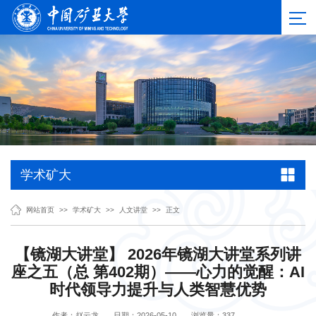
学术矿大
网站首页
>>
学术矿大
>>
人文讲堂
>>
正文
【镜湖大讲堂】 2026年镜湖大讲堂系列讲
座之五（总 第402期）——心力的觉醒：AI
时代领导力提升与人类智慧优势
作者：赵云龙
日期：2026-05-10
浏览量：
337