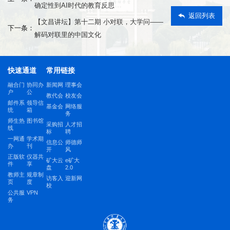
确定性到AI时代的教育反思
返回列表
【文昌讲坛】第十二期 小对联，大学问——
下一条：
解码对联里的中国文化
快速通道
常用链接
融合门
协同办
新闻网
理事会
户
公
教代会
校友会
邮件系
领导信
基金会
网络服
统
箱
务
师生热
图书馆
采购招
人才招
线
标
聘
一网通
学术期
信息公
师德师
办
刊
开
风
正版软
仪器共
矿大云
e矿大
件
享
盘
2.0
教师主
规章制
访客入
迎新网
页
度
校
公共服
VPN
务