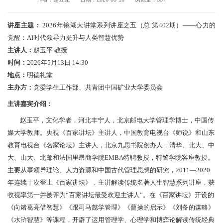
讲座主题：
2026年镜湖大讲堂系列讲座之五（总 第402期）——心力的
觉醒：AI时代领导力提升与人类智慧优势
主讲人：
赵玉平 教授
时间：
2026年5月13日 14:30
地点：
明德礼堂
主办方：
党委学生工作部、
共青团中国矿业大学委员会
主讲嘉宾介绍：
赵玉平，文化学者，河北丰宁人，北京邮电大学管理学博士，中国传
媒大学教师。央视《百家讲坛》主讲人，中国教育电视台《师说》和山东
教育电视台《名家论坛》主讲人，北京九思书院创办人，清华、北大、中
大、山大、北邮和法国里昂商学院EMBA特聘教授，特警学院客座教授。
主要从事领导理论、人力资源和中国古代管理思想的研究，2011—2020
年连续十次登上《百家讲坛》，主讲解读传统名著人生智慧系列讲座，获
收视率第一并被评为“百家讲坛最受欢迎主讲人”。在《百家讲坛》开设的
《向诸葛亮借智慧》《跟司马懿学管理》《曹操的启示》《刘备的谋略》
《水浒智慧》等课程，开辟了运用管理学、心理学和博弈论解读传统经典