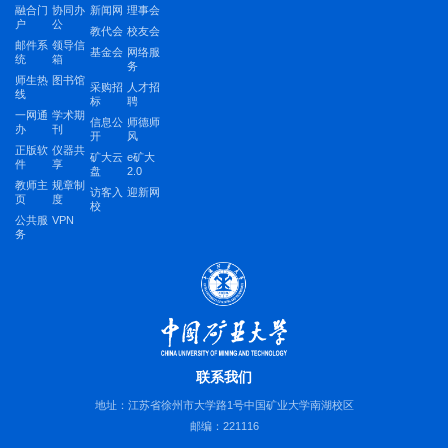
融合门
协同办
新闻网
理事会
户
公
教代会
校友会
邮件系
领导信
基金会
网络服
统
箱
务
师生热
图书馆
采购招
人才招
线
标
聘
一网通
学术期
信息公
师德师
办
刊
开
风
正版软
仪器共
矿大云
e矿大
件
享
盘
2.0
教师主
规章制
访客入
迎新网
页
度
校
公共服
VPN
务
联系我们
地址：江苏省徐州市大学路1号中国矿业大学南湖校区
邮编：221116