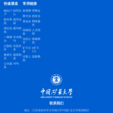
快速通道
常用链接
融合门
协同办
新闻网
理事会
户
公
教代会
校友会
邮件系
领导信
基金会
网络服
统
箱
务
师生热
图书馆
采购招
人才招
线
标
聘
一网通
学术期
信息公
师德师
办
刊
开
风
正版软
仪器共
矿大云
e矿大
件
享
盘
2.0
教师主
规章制
访客入
迎新网
页
度
校
公共服
VPN
务
联系我们
地址：江苏省徐州市大学路1号中国矿业大学南湖校区