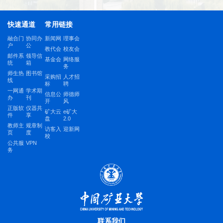
快速通道
常用链接
融合门
协同办
新闻网
理事会
户
公
教代会
校友会
邮件系
领导信
基金会
网络服
统
箱
务
师生热
图书馆
采购招
人才招
线
标
聘
一网通
学术期
信息公
师德师
办
刊
开
风
正版软
仪器共
矿大云
e矿大
件
享
盘
2.0
教师主
规章制
访客入
迎新网
页
度
校
公共服
VPN
务
联系我们