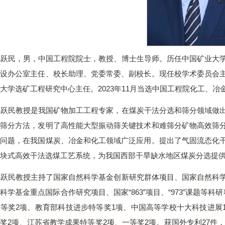
赵跃民，男，中国工程院院士，教授、博士生导师。历任中国矿业大
建设办公室主任、校长助理、党委常委、副校长。现任校学术委员会
大学选矿工程研究中心主任。2023年11月当选中国工程院化工、冶
赵跃民教授是我国矿物加工工程专家，在煤炭干法分选和筛分领域做
性筛分方法，发明了高性能大型振动筛关键技术和难筛分矿物高效筛
术问题，在我国煤炭、冶金和化工领域广泛应用。提出了气固流态化
块式高效干法选煤工艺系统，为我国西部干旱缺水地区煤炭分选提
赵跃民教授主持了国家自然科学基金创新研究群体项目、国家自然科
科学基金重点国际合作研究项目、国家“863”项目、“973”课题等
等奖2项、教育部科技进步特等奖1项、中国高等学校十大科技进展
奖2项、江苏省教学成果特等奖2项、一等奖2项。获国外专利27件，